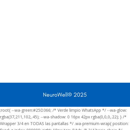
NeuroWell
®
2025
:root{ --wa-green:#25D366; /* Verde limpio WhatsApp */ --wa-glow:
rgba(37,211,102,.45); --wa-shadow: 0 16px 42px rgba(0,0,0,.22); } /*
Wrapper 3/4 en TODAS las pantallas */ .wa-premium-wrap{ position: