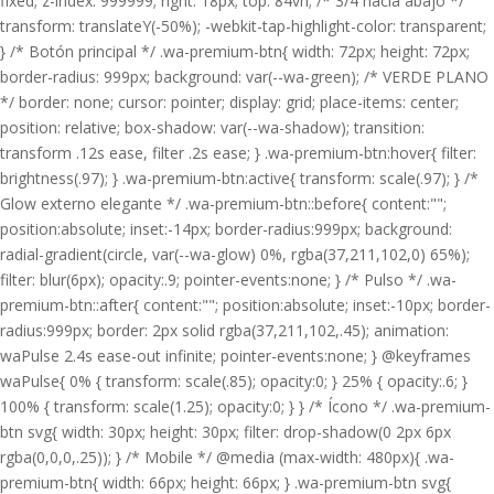
fixed; z-index: 999999; right: 18px; top: 84vh; /* 3/4 hacia abajo */
transform: translateY(-50%); -webkit-tap-highlight-color: transparent;
} /* Botón principal */ .wa-premium-btn{ width: 72px; height: 72px;
border-radius: 999px; background: var(--wa-green); /* VERDE PLANO
*/ border: none; cursor: pointer; display: grid; place-items: center;
position: relative; box-shadow: var(--wa-shadow); transition:
transform .12s ease, filter .2s ease; } .wa-premium-btn:hover{ filter:
brightness(.97); } .wa-premium-btn:active{ transform: scale(.97); } /*
Glow externo elegante */ .wa-premium-btn::before{ content:"";
position:absolute; inset:-14px; border-radius:999px; background:
radial-gradient(circle, var(--wa-glow) 0%, rgba(37,211,102,0) 65%);
filter: blur(6px); opacity:.9; pointer-events:none; } /* Pulso */ .wa-
premium-btn::after{ content:""; position:absolute; inset:-10px; border-
radius:999px; border: 2px solid rgba(37,211,102,.45); animation:
waPulse 2.4s ease-out infinite; pointer-events:none; } @keyframes
waPulse{ 0% { transform: scale(.85); opacity:0; } 25% { opacity:.6; }
100% { transform: scale(1.25); opacity:0; } } /* Ícono */ .wa-premium-
btn svg{ width: 30px; height: 30px; filter: drop-shadow(0 2px 6px
rgba(0,0,0,.25)); } /* Mobile */ @media (max-width: 480px){ .wa-
premium-btn{ width: 66px; height: 66px; } .wa-premium-btn svg{