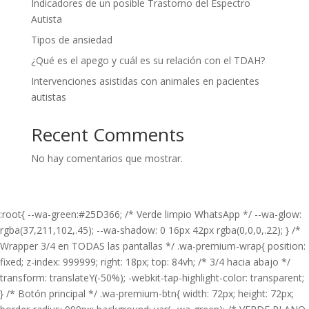
Indicadores de un posible Trastorno del Espectro
Autista
Tipos de ansiedad
¿Qué es el apego y cuál es su relación con el TDAH?
Intervenciones asistidas con animales en pacientes
autistas
Recent Comments
No hay comentarios que mostrar.
:root{ --wa-green:#25D366; /* Verde limpio WhatsApp */ --wa-glow:
rgba(37,211,102,.45); --wa-shadow: 0 16px 42px rgba(0,0,0,.22); } /*
Wrapper 3/4 en TODAS las pantallas */ .wa-premium-wrap{ position:
fixed; z-index: 999999; right: 18px; top: 84vh; /* 3/4 hacia abajo */
transform: translateY(-50%); -webkit-tap-highlight-color: transparent;
} /* Botón principal */ .wa-premium-btn{ width: 72px; height: 72px;