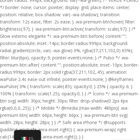
border-radius: 999px; background: var(--wa-green); /* VERDE PLANO
*/ border: none; cursor: pointer; display: grid; place-items: center;
position: relative; box-shadow: var(--wa-shadow); transition:
transform .12s ease, filter .2s ease; } .wa-premium-btn:hover{ filter:
brightness(.97); } .wa-premium-btn:active{ transform: scale(.97); } /*
Glow externo elegante */ .wa-premium-btn::before{ content:"";
position:absolute; inset:-14px; border-radius:999px; background:
radial-gradient(circle, var(--wa-glow) 0%, rgba(37,211,102,0) 65%);
filter: blur(6px); opacity:.9; pointer-events:none; } /* Pulso */ .wa-
premium-btn::after{ content:""; position:absolute; inset:-10px; border-
radius:999px; border: 2px solid rgba(37,211,102,.45); animation:
waPulse 2.4s ease-out infinite; pointer-events:none; } @keyframes
waPulse{ 0% { transform: scale(.85); opacity:0; } 25% { opacity:.6; }
100% { transform: scale(1.25); opacity:0; } } /* Ícono */ .wa-premium-
btn svg{ width: 30px; height: 30px; filter: drop-shadow(0 2px 6px
rgba(0,0,0,.25)); } /* Mobile */ @media (max-width: 480px){ .wa-
premium-btn{ width: 66px; height: 66px; } .wa-premium-btn svg{
width: 28px; height: 28px; } } /* Safe area iPhone */ @supports
(padding: env(safe-area-inset-right)) { .wa-premium-wrap{ right:
calc(14px + env(safe-area-inset-right)); } }
ES