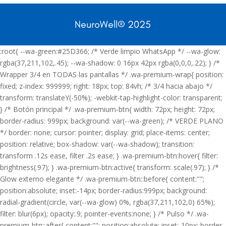
NeuroWell
®
2025
:root{ --wa-green:#25D366; /* Verde limpio WhatsApp */ --wa-glow:
rgba(37,211,102,.45); --wa-shadow: 0 16px 42px rgba(0,0,0,.22); } /*
Wrapper 3/4 en TODAS las pantallas */ .wa-premium-wrap{ position:
fixed; z-index: 999999; right: 18px; top: 84vh; /* 3/4 hacia abajo */
transform: translateY(-50%); -webkit-tap-highlight-color: transparent;
} /* Botón principal */ .wa-premium-btn{ width: 72px; height: 72px;
border-radius: 999px; background: var(--wa-green); /* VERDE PLANO
*/ border: none; cursor: pointer; display: grid; place-items: center;
position: relative; box-shadow: var(--wa-shadow); transition:
transform .12s ease, filter .2s ease; } .wa-premium-btn:hover{ filter:
brightness(.97); } .wa-premium-btn:active{ transform: scale(.97); } /*
Glow externo elegante */ .wa-premium-btn::before{ content:"";
position:absolute; inset:-14px; border-radius:999px; background:
radial-gradient(circle, var(--wa-glow) 0%, rgba(37,211,102,0) 65%);
filter: blur(6px); opacity:.9; pointer-events:none; } /* Pulso */ .wa-
premium-btn::after{ content:""; position:absolute; inset:-10px; border-